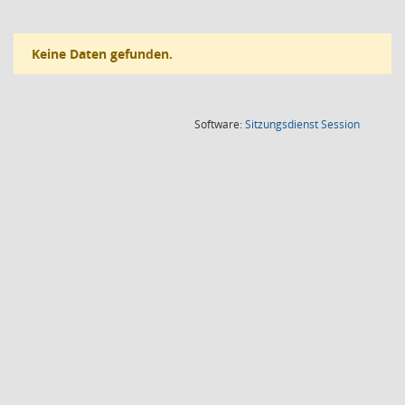
Keine Daten gefunden.
(Wird in
Software:
Sitzungsdienst
Session