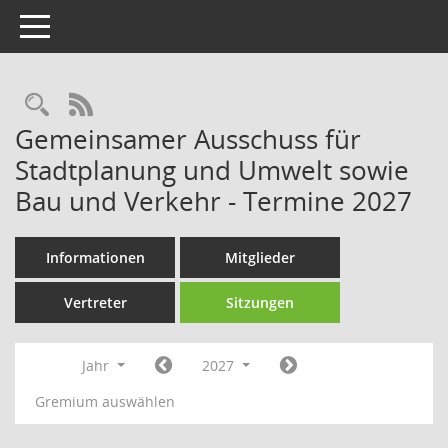
Toggle navigation
Rechercheauswahl
RSS-Feed
Gemeinsamer Ausschuss für
Stadtplanung und Umwelt sowie
Bau und Verkehr - Termine 2027
Informationen
Mitglieder
Vertreter
Sitzungen
Jahr
2027
Gremium auswählen