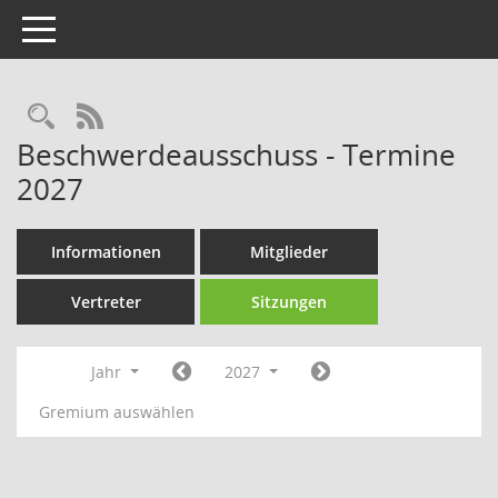
Toggle navigation
Rechercheauswahl
RSS-Feed
Beschwerdeausschuss - Termine
2027
Informationen
Mitglieder
Vertreter
Sitzungen
Jahr
2027
Gremium auswählen