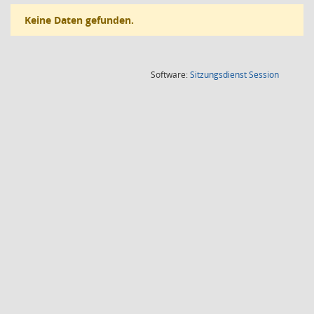
Keine Daten gefunden.
(Wird in
Software:
Sitzungsdienst
Session