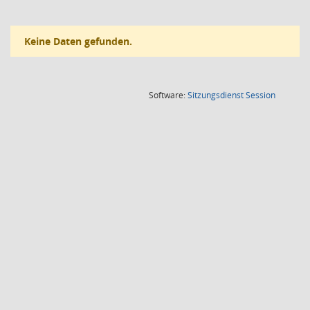
Keine Daten gefunden.
(Wird in
Software:
Sitzungsdienst
Session