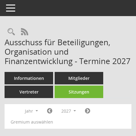
Toggle navigation
Rechercheauswahl
RSS-Feed
Ausschuss für Beteiligungen,
Organisation und
Finanzentwicklung - Termine 2027
Informationen
Mitglieder
Vertreter
Sitzungen
Jahr
2027
Gremium auswählen