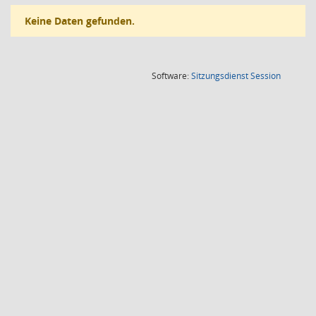
Keine Daten gefunden.
(Wird in
Software:
Sitzungsdienst
Session