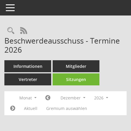
Toggle navigation
Rechercheauswahl
RSS-Feed
Beschwerdeausschuss - Termine
2026
Informationen
Mitglieder
Vertreter
Sitzungen
Monat
Dezember
2026
Aktuell
Gremium auswählen