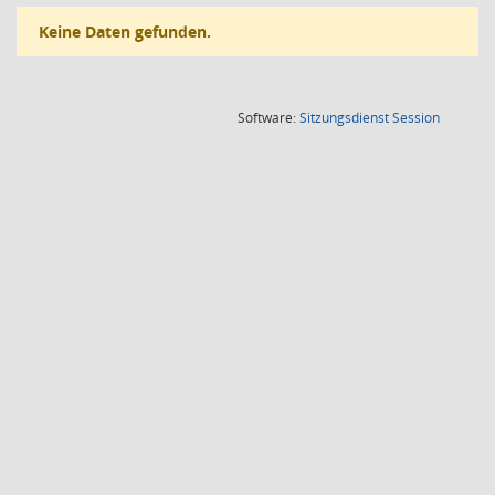
Keine Daten gefunden.
(Wird in
Software:
Sitzungsdienst
Session