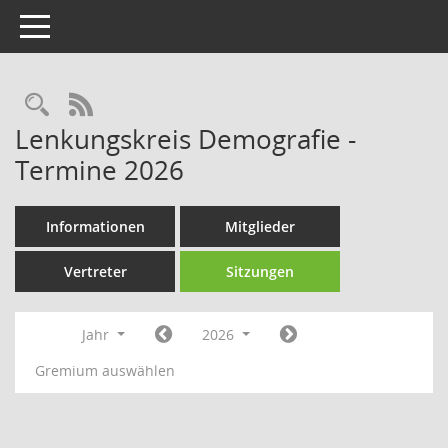
Toggle navigation
Rechercheauswahl
RSS-Feed
Lenkungskreis Demografie -
Termine 2026
Informationen
Mitglieder
Vertreter
Sitzungen
Jahr
2026
Gremium auswählen