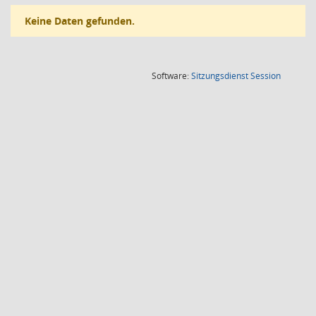
Keine Daten gefunden.
(Wird in
Software:
Sitzungsdienst
Session