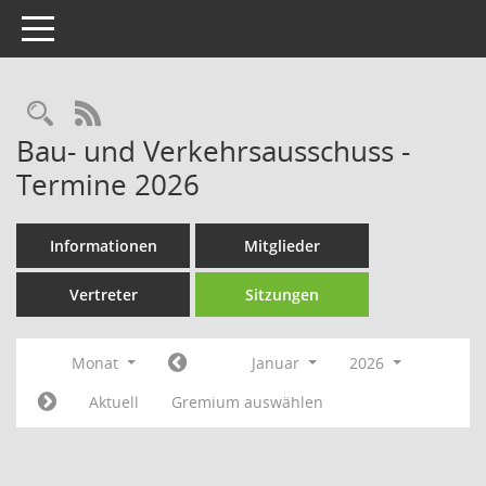
Toggle navigation
Rechercheauswahl
RSS-Feed
Bau- und Verkehrsausschuss -
Termine 2026
Informationen
Mitglieder
Vertreter
Sitzungen
Monat
Januar
2026
Aktuell
Gremium auswählen