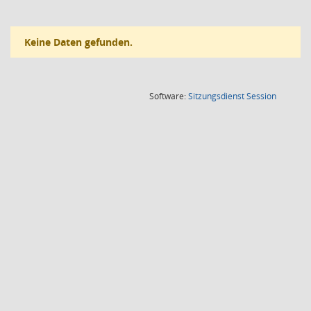
Keine Daten gefunden.
(Wird in
Software:
Sitzungsdienst
Session