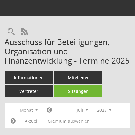
Toggle navigation
Rechercheauswahl
RSS-Feed
Ausschuss für Beteiligungen,
Organisation und
Finanzentwicklung - Termine 2025
Informationen
Mitglieder
Vertreter
Sitzungen
Monat
Juli
2025
Aktuell
Gremium auswählen