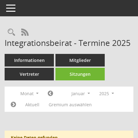
Toggle navigation
Rechercheauswahl
RSS-Feed
Integrationsbeirat - Termine 2025
Informationen
Mitglieder
Vertreter
Sitzungen
Monat
Januar
2025
Aktuell
Gremium auswählen
Keine Daten gefunden.