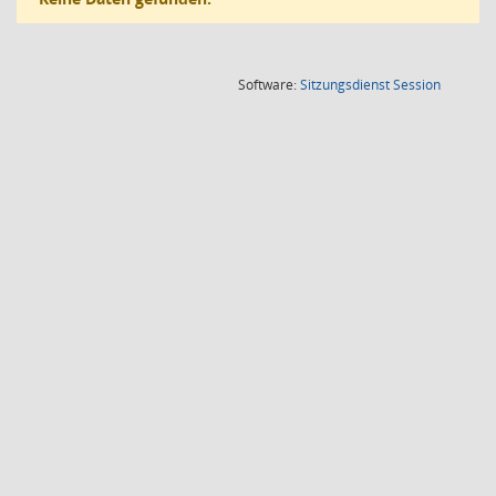
(Wird in
Software:
Sitzungsdienst
Session