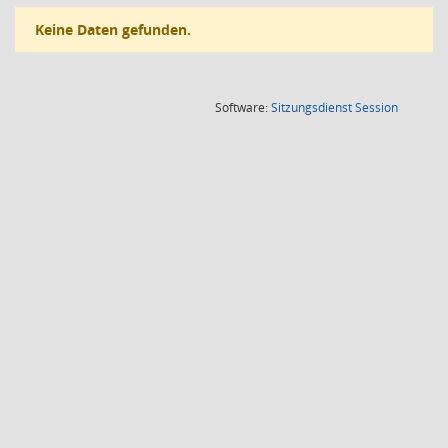
Keine Daten gefunden.
(Wird in
Software:
Sitzungsdienst
Session