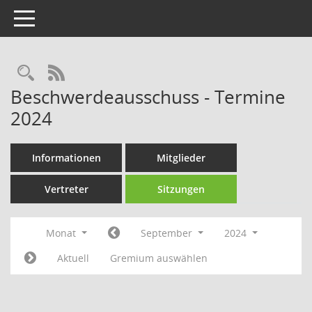
Toggle navigation
Rechercheauswahl
RSS-Feed
Beschwerdeausschuss - Termine
2024
Informationen
Mitglieder
Vertreter
Sitzungen
Monat
September
2024
Aktuell
Gremium auswählen