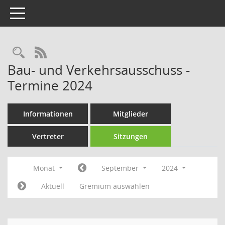
Toggle navigation
Rechercheauswahl
RSS-Feed
Bau- und Verkehrsausschuss -
Termine 2024
Informationen
Mitglieder
Vertreter
Sitzungen
Monat
September
2024
Aktuell
Gremium auswählen