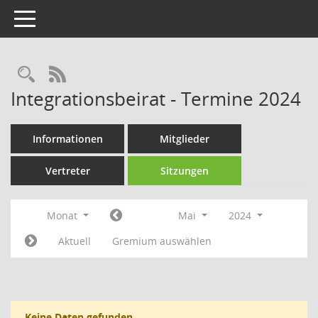
Toggle navigation
Rechercheauswahl
RSS-Feed
Integrationsbeirat - Termine 2024
Informationen
Mitglieder
Vertreter
Sitzungen
Monat
Mai
2024
Aktuell
Gremium auswählen
Keine Daten gefunden.