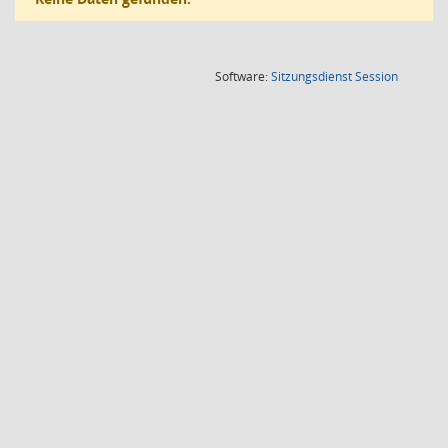
(Wird in
Software:
Sitzungsdienst
Session