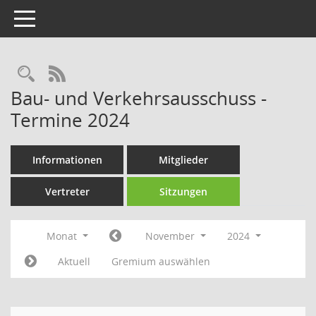
Toggle navigation
Rechercheauswahl
RSS-Feed
Bau- und Verkehrsausschuss -
Termine 2024
Informationen
Mitglieder
Vertreter
Sitzungen
Monat
November
2024
Aktuell
Gremium auswählen