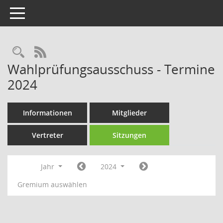
Toggle navigation
Rechercheauswahl
RSS-Feed
Wahlprüfungsausschuss - Termine
2024
Informationen
Mitglieder
Vertreter
Sitzungen
Jahr
2024
Gremium auswählen