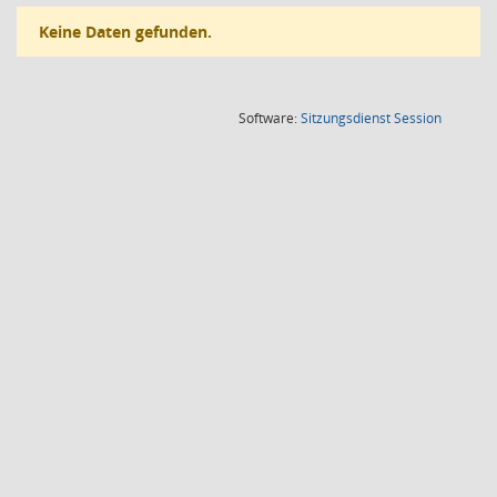
Keine Daten gefunden.
(Wird in
Software:
Sitzungsdienst
Session