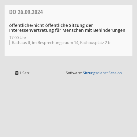
DO
26.09.2024
öffentliche/nicht öffentliche Sitzung der
Interessenvertretung für Menschen mit Behinderungen
17:00 Uhr
Rathaus II, im Besprechungsraum 14, Rathausplatz 2 b
(Wird in
1 Satz
Software:
Sitzungsdienst
Session