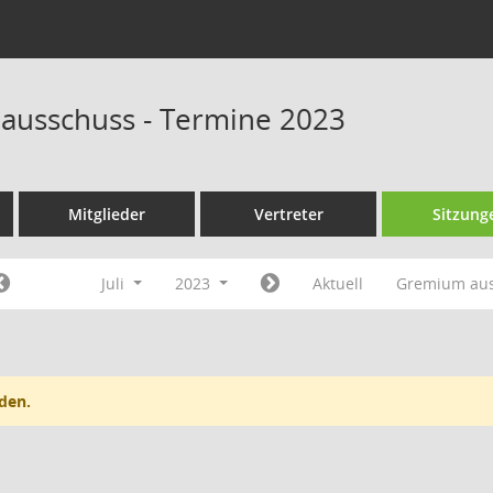
ausschuss - Termine 2023
Mitglieder
Vertreter
Sitzung
Juli
2023
Aktuell
Gremium au
den.