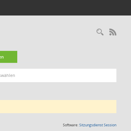
Recherc
RSS-
en
swählen
(Wird in
Software:
Sitzungsdienst
Session