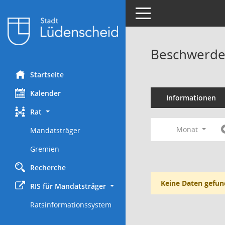
Toggle navigation
Beschwerde
Startseite
Kalender
Informationen
Rat
Monat
Mandatsträger
Gremien
Recherche
Keine Daten gefun
RIS für Mandatsträger
Ratsinformationssystem