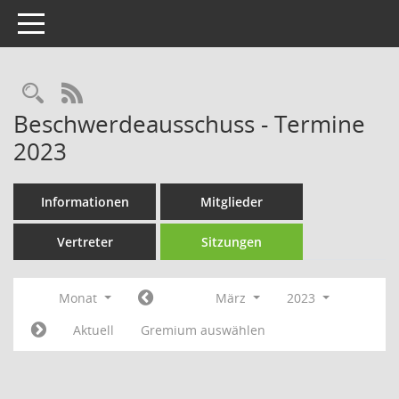
Toggle navigation
Rechercheauswahl
RSS-Feed
Beschwerdeausschuss - Termine
2023
Informationen
Mitglieder
Vertreter
Sitzungen
Monat
März
2023
Aktuell
Gremium auswählen