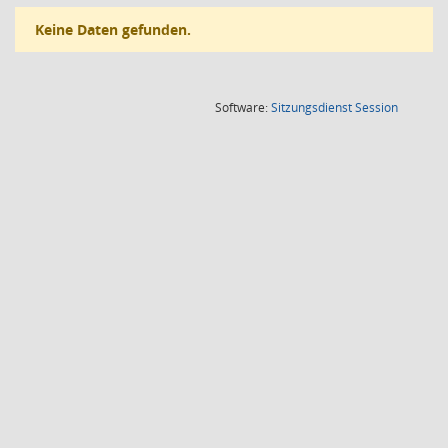
Keine Daten gefunden.
(Wird in
Software:
Sitzungsdienst
Session