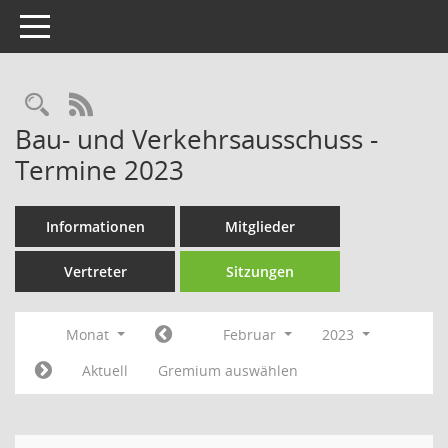
Toggle navigation
Rechercheauswahl
RSS-Feed
Bau- und Verkehrsausschuss -
Termine 2023
Informationen
Mitglieder
Vertreter
Sitzungen
Monat
Februar
2023
Aktuell
Gremium auswählen