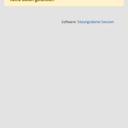
(Wird in
Software:
Sitzungsdienst
Session