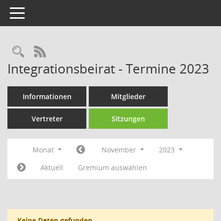
Toggle navigation
Rechercheauswahl
RSS-Feed
Integrationsbeirat - Termine 2023
Informationen
Mitglieder
Vertreter
Sitzungen
Monat
November
2023
Aktuell
Gremium auswählen
Keine Daten gefunden.