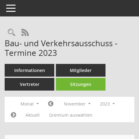
Toggle navigation
Rechercheauswahl
RSS-Feed
Bau- und Verkehrsausschuss -
Termine 2023
Informationen
Mitglieder
Vertreter
Sitzungen
Monat
November
2023
Aktuell
Gremium auswählen