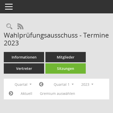
Toggle navigation
Rechercheauswahl
RSS-Feed
Wahlprüfungsausschuss - Termine
2023
Informationen
Mitglieder
Vertreter
Sitzungen
Quartal
Quartal 1
2023
Aktuell
Gremium auswählen