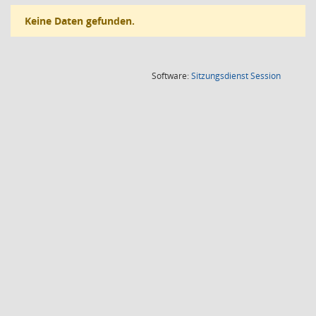
Keine Daten gefunden.
(Wird in
Software:
Sitzungsdienst
Session