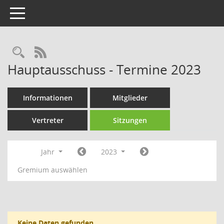
Toggle navigation
Rechercheauswahl
RSS-Feed
Hauptausschuss - Termine 2023
Informationen
Mitglieder
Vertreter
Sitzungen
Jahr
2023
Gremium auswählen
Keine Daten gefunden.