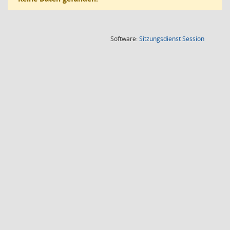
(Wird in
Software:
Sitzungsdienst
Session