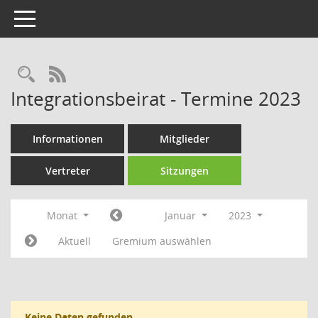
Toggle navigation
Rechercheauswahl
RSS-Feed
Integrationsbeirat - Termine 2023
Informationen
Mitglieder
Vertreter
Sitzungen
Monat
Januar
2023
Aktuell
Gremium auswählen
Keine Daten gefunden.