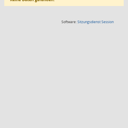
(Wird in
Software:
Sitzungsdienst
Session