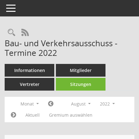
Toggle navigation
Rechercheauswahl
RSS-Feed
Bau- und Verkehrsausschuss -
Termine 2022
Informationen
Mitglieder
Vertreter
Sitzungen
Monat
August
2022
Aktuell
Gremium auswählen