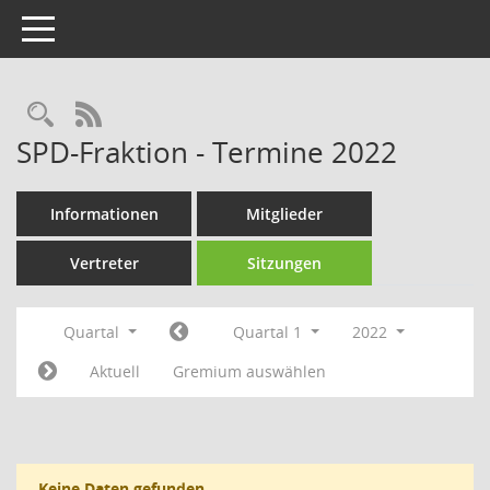
Toggle navigation
Rechercheauswahl
RSS-Feed
SPD-Fraktion - Termine 2022
Informationen
Mitglieder
Vertreter
Sitzungen
Quartal
Quartal 1
2022
Aktuell
Gremium auswählen
Keine Daten gefunden.