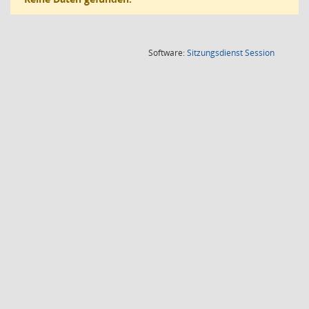
(Wird in
Software:
Sitzungsdienst
Session