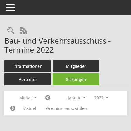
Toggle navigation
Rechercheauswahl
RSS-Feed
Bau- und Verkehrsausschuss -
Termine 2022
Informationen
Mitglieder
Vertreter
Sitzungen
Monat
Januar
2022
Aktuell
Gremium auswählen