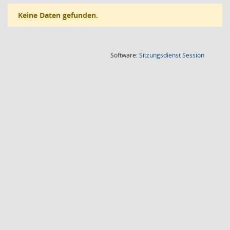
Keine Daten gefunden.
(Wird in
Software:
Sitzungsdienst
Session