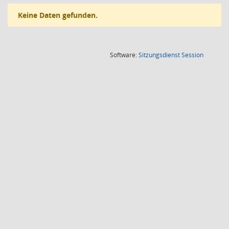
Keine Daten gefunden.
(Wird in
Software:
Sitzungsdienst
Session