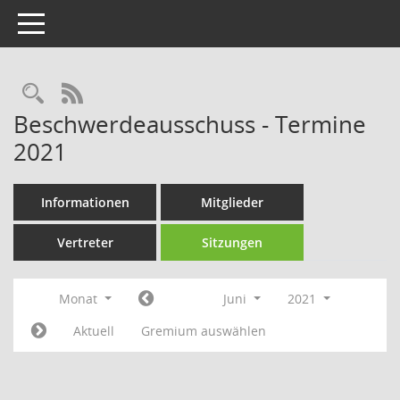
Toggle navigation
Rechercheauswahl
RSS-Feed
Beschwerdeausschuss - Termine
2021
Informationen
Mitglieder
Vertreter
Sitzungen
Monat
Juni
2021
Aktuell
Gremium auswählen