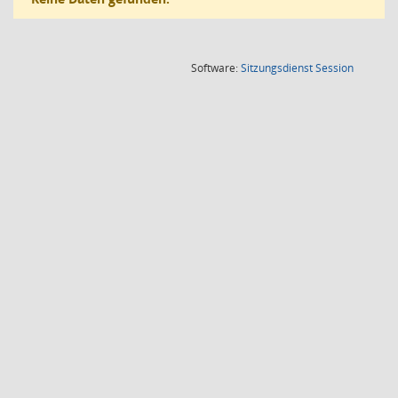
(Wird in
Software:
Sitzungsdienst
Session