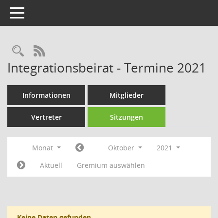
Toggle navigation
Rechercheauswahl
RSS-Feed
Integrationsbeirat - Termine 2021
Informationen
Mitglieder
Vertreter
Sitzungen
Monat
Oktober
2021
Aktuell
Gremium auswählen
Keine Daten gefunden.