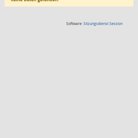
(Wird in
Software:
Sitzungsdienst
Session