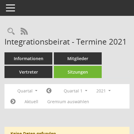
Toggle navigation
Rechercheauswahl
RSS-Feed
Integrationsbeirat - Termine 2021
Informationen
Mitglieder
Vertreter
Sitzungen
Quartal
Quartal 1
2021
Aktuell
Gremium auswählen
Keine Daten gefunden.