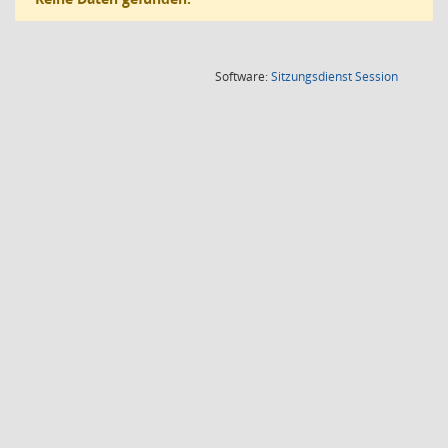
(Wird in
Software:
Sitzungsdienst
Session