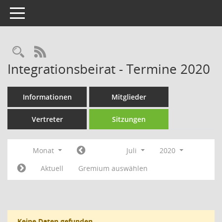
Toggle navigation
Rechercheauswahl
RSS-Feed
Integrationsbeirat - Termine 2020
Informationen
Mitglieder
Vertreter
Sitzungen
Monat
Juli
2020
Aktuell
Gremium auswählen
Keine Daten gefunden.