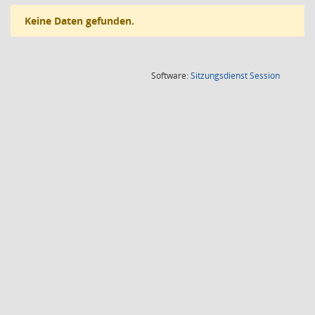
Keine Daten gefunden.
(Wird in
Software:
Sitzungsdienst
Session