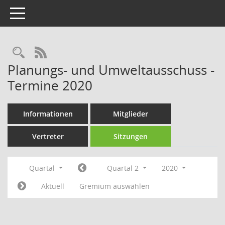
Toggle navigation
Rechercheauswahl
RSS-Feed
Planungs- und Umweltausschuss -
Termine 2020
Informationen
Mitglieder
Vertreter
Sitzungen
Quartal
Quartal 2
2020
Aktuell
Gremium auswählen