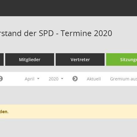
rstand der SPD - Termine 2020
Mitglieder
Vertreter
Sitzung
April
2020
Aktuell
Gremium au
den.