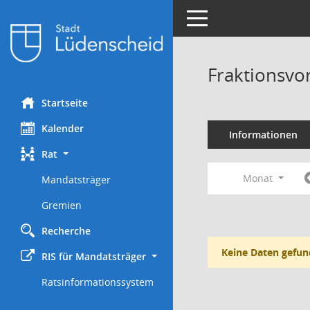
Toggle navigation
Fraktionsvo
Startseite
Kalender
Informationen
Rat
Monat
Mandatsträger
Gremien
Recherche
Keine Daten gefun
RIS für Mandatsträger
Ratsinformationssystem