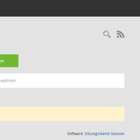
Recherc
RSS-
en
swählen
(Wird in
Software:
Sitzungsdienst
Session