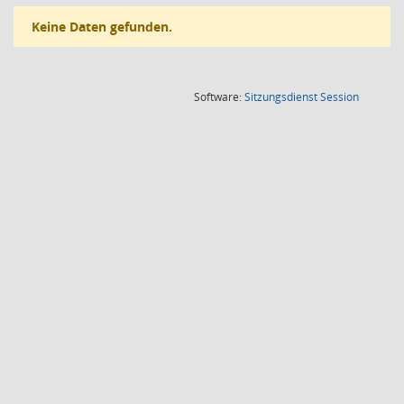
Keine Daten gefunden.
(Wird in
Software:
Sitzungsdienst
Session