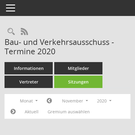
Toggle navigation
Rechercheauswahl
RSS-Feed
Bau- und Verkehrsausschuss -
Termine 2020
Informationen
Mitglieder
Vertreter
Sitzungen
Monat
November
2020
Aktuell
Gremium auswählen