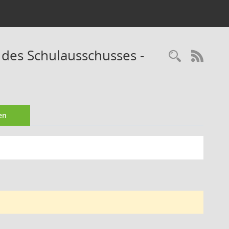
des Schulausschusses -
Recherc
RSS-
en