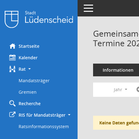
Toggle navigation
Gemeinsame 
Termine 20
Startseite
Kalender
Rat
Informationen
Mandatsträger
Jahr
Gremien
Recherche
RIS für Mandatsträger
Keine Daten gefun
Ratsinformationssystem