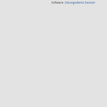
(Wird in
Software:
Sitzungsdienst
Session