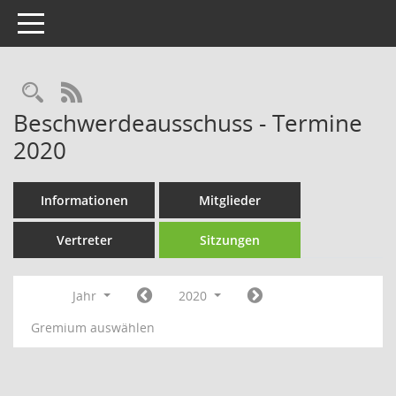
Toggle navigation
Rechercheauswahl
RSS-Feed
Beschwerdeausschuss - Termine
2020
Informationen
Mitglieder
Vertreter
Sitzungen
Jahr
2020
Gremium auswählen