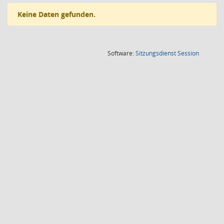
Keine Daten gefunden.
(Wird in
Software:
Sitzungsdienst
Session