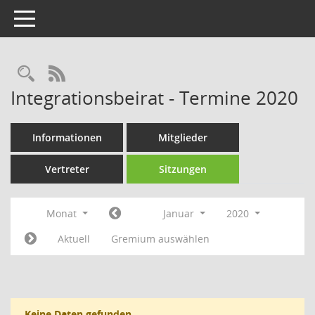
Toggle navigation
Rechercheauswahl
RSS-Feed
Integrationsbeirat - Termine 2020
Informationen
Mitglieder
Vertreter
Sitzungen
Monat
Januar
2020
Aktuell
Gremium auswählen
Keine Daten gefunden.