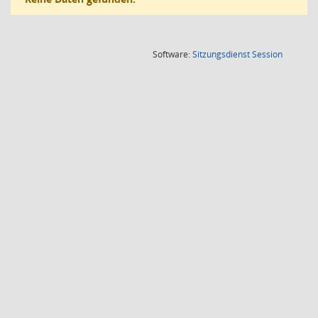
(Wird in
Software:
Sitzungsdienst
Session