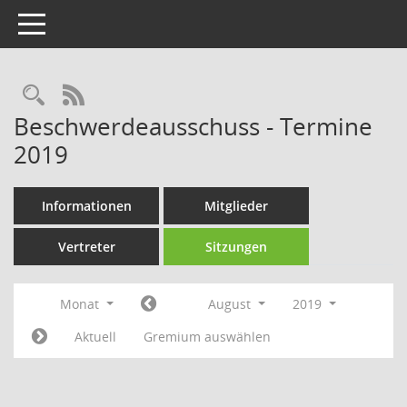
Toggle navigation
Rechercheauswahl
RSS-Feed
Beschwerdeausschuss - Termine
2019
Informationen
Mitglieder
Vertreter
Sitzungen
Monat
August
2019
Aktuell
Gremium auswählen