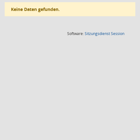
Keine Daten gefunden.
(Wird in
Software:
Sitzungsdienst
Session