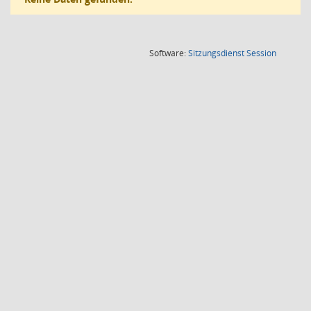
(Wird in
Software:
Sitzungsdienst
Session