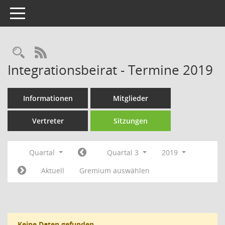
Toggle navigation
Rechercheauswahl
RSS-Feed
Integrationsbeirat - Termine 2019
Informationen
Mitglieder
Vertreter
Sitzungen
Quartal
Quartal 3
2019
Aktuell
Gremium auswählen
Keine Daten gefunden.