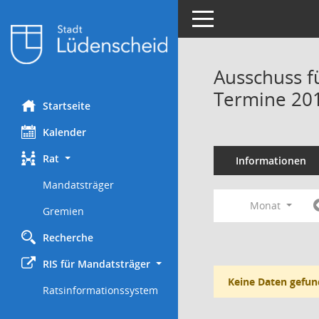
Toggle navigation
Ausschuss f
Termine 20
Startseite
Kalender
Rat
Informationen
Mandatsträger
Monat
Gremien
Recherche
RIS für Mandatsträger
Keine Daten gefun
Ratsinformationssystem