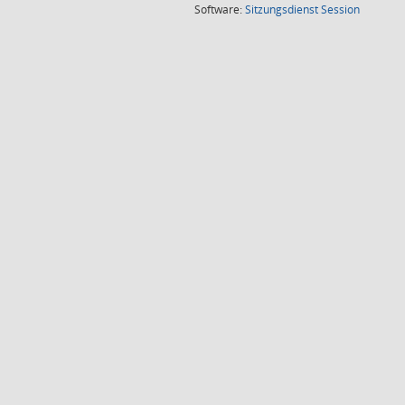
(Wird in
Software:
Sitzungsdienst
Session