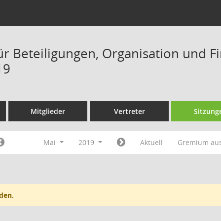
ür Beteiligungen, Organisation und F
19
Mitglieder
Vertreter
Sitzung
Mai
2019
Aktuell
Gremium au
den.