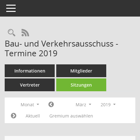
Toggle navigation
Rechercheauswahl
RSS-Feed
Bau- und Verkehrsausschuss -
Termine 2019
Informationen
Mitglieder
Vertreter
Sitzungen
Monat
März
2019
Aktuell
Gremium auswählen