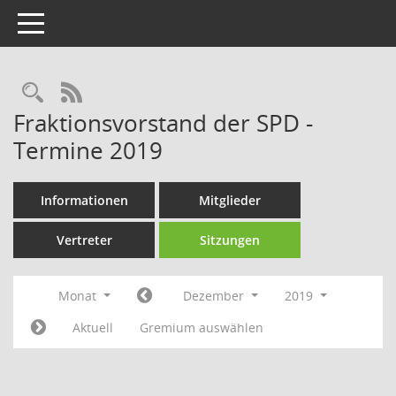
Toggle navigation
Rechercheauswahl
RSS-Feed
Fraktionsvorstand der SPD -
Termine 2019
Informationen
Mitglieder
Vertreter
Sitzungen
Monat
Dezember
2019
Aktuell
Gremium auswählen