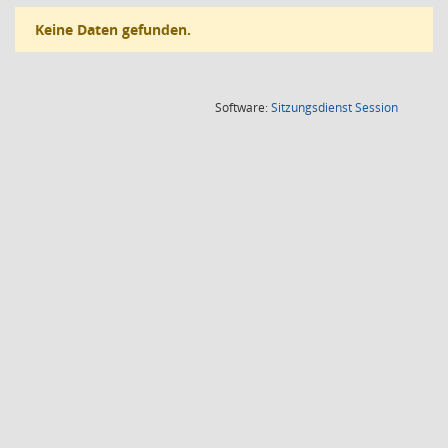
Keine Daten gefunden.
(Wird in
Software:
Sitzungsdienst
Session