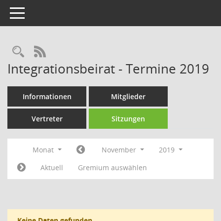
Toggle navigation
Rechercheauswahl
RSS-Feed
Integrationsbeirat - Termine 2019
Informationen
Mitglieder
Vertreter
Sitzungen
Monat
November
2019
Aktuell
Gremium auswählen
Keine Daten gefunden.