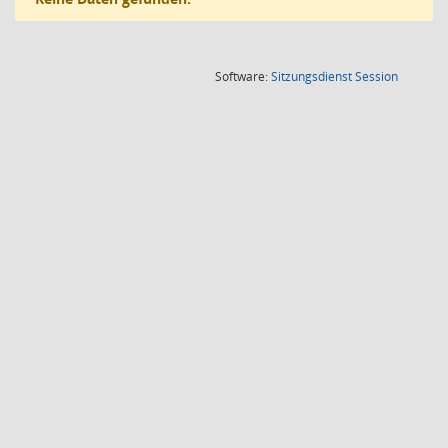
(Wird in
Software:
Sitzungsdienst
Session