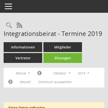
Toggle navigation
Rechercheauswahl
RSS-Feed
Integrationsbeirat - Termine 2019
Informationen
Mitglieder
Vertreter
Sitzungen
Monat
Oktober
2019
Aktuell
Gremium auswählen
Keine Daten gefunden.