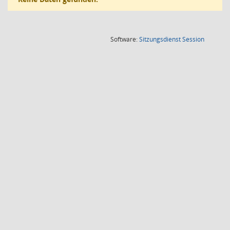
(Wird in
Software:
Sitzungsdienst
Session