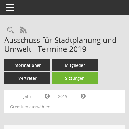
Toggle navigation
Rechercheauswahl
RSS-Feed
Ausschuss für Stadtplanung und
Umwelt - Termine 2019
Informationen
Mitglieder
Vertreter
Sitzungen
Jahr
2019
Gremium auswählen