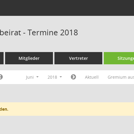
sbeirat - Termine 2018
Mitglieder
Vertreter
Sitzung
Juni
2018
Aktuell
Gremium au
den.