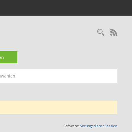
Recherc
RSS-
en
swählen
(Wird in
Software:
Sitzungsdienst
Session