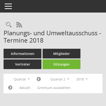
Toggle navigation
Rechercheauswahl
RSS-Feed
Planungs- und Umweltausschuss -
Termine 2018
Informationen
Mitglieder
Vertreter
Sitzungen
Quartal
Quartal 2
2018
Aktuell
Gremium auswählen