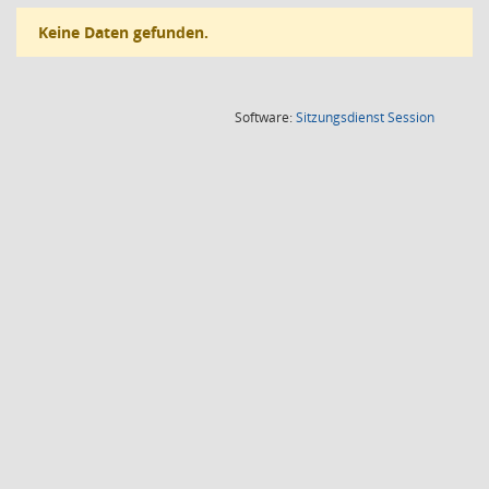
Keine Daten gefunden.
(Wird in
Software:
Sitzungsdienst
Session