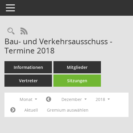
Toggle navigation
Rechercheauswahl
RSS-Feed
Bau- und Verkehrsausschuss -
Termine 2018
Informationen
Mitglieder
Vertreter
Sitzungen
Monat
Dezember
2018
Aktuell
Gremium auswählen