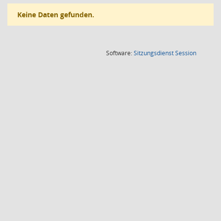
Keine Daten gefunden.
(Wird in
Software:
Sitzungsdienst
Session