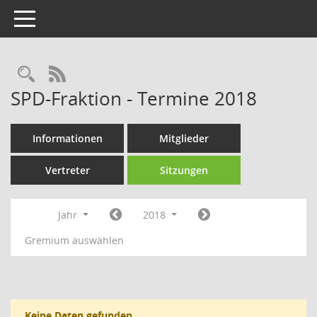
Toggle navigation
Rechercheauswahl
RSS-Feed
SPD-Fraktion - Termine 2018
Informationen
Mitglieder
Vertreter
Sitzungen
Jahr
2018
Gremium auswählen
Keine Daten gefunden.