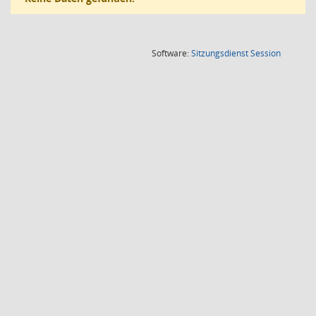
(Wird in
Software:
Sitzungsdienst
Session