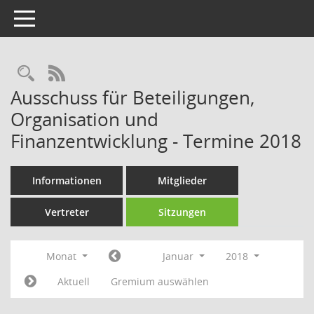
Toggle navigation
Rechercheauswahl
RSS-Feed
Ausschuss für Beteiligungen,
Organisation und
Finanzentwicklung - Termine 2018
Informationen
Mitglieder
Vertreter
Sitzungen
Monat
Januar
2018
Aktuell
Gremium auswählen