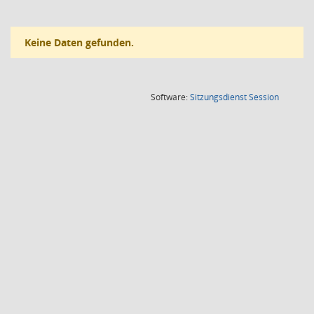
Keine Daten gefunden.
(Wird in
Software:
Sitzungsdienst
Session