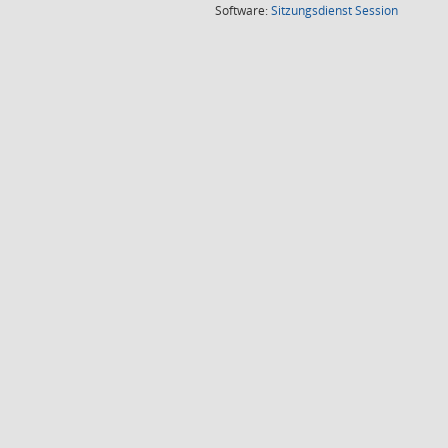
(Wird in
Software:
Sitzungsdienst
Session