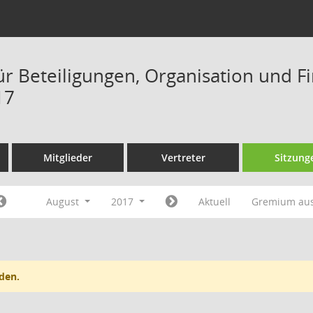
ür Beteiligungen, Organisation und F
17
Mitglieder
Vertreter
Sitzung
August
2017
Aktuell
Gremium au
den.