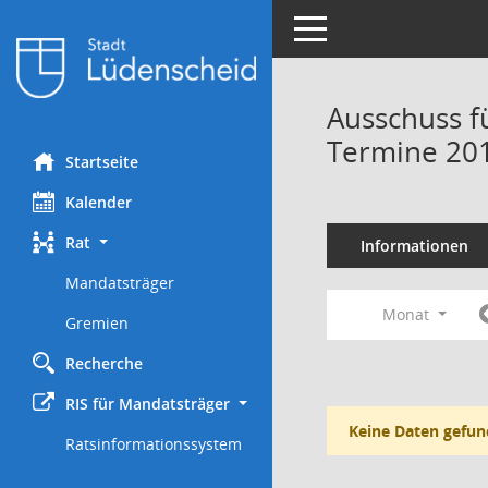
Toggle navigation
Ausschuss f
Termine 20
Startseite
Kalender
Rat
Informationen
Mandatsträger
Monat
Gremien
Recherche
RIS für Mandatsträger
Keine Daten gefun
Ratsinformationssystem