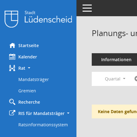
Toggle navigation
Planungs- u
Startseite
Kalender
Informationen
Rat
Quartal
Mandatsträger
Gremien
Recherche
Keine Daten gefun
RIS für Mandatsträger
Ratsinformationssystem