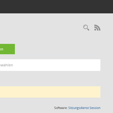
Recherc
RSS-
en
swählen
(Wird in
Software:
Sitzungsdienst
Session