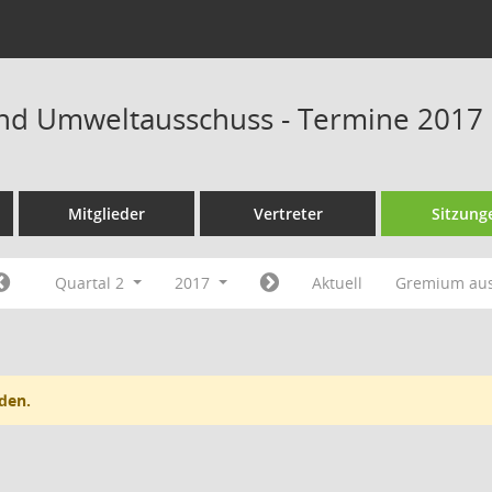
nd Umweltausschuss - Termine 2017
Mitglieder
Vertreter
Sitzung
Quartal 2
2017
Aktuell
Gremium au
den.